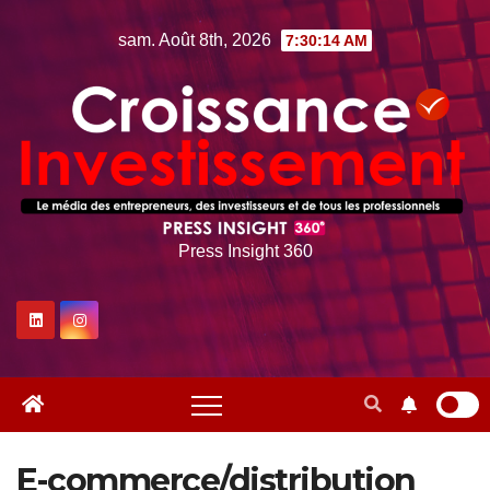
Skip
sam. Août 8th, 2026
7:30:16 AM
to
content
Press Insight 360
E-commerce/distribution