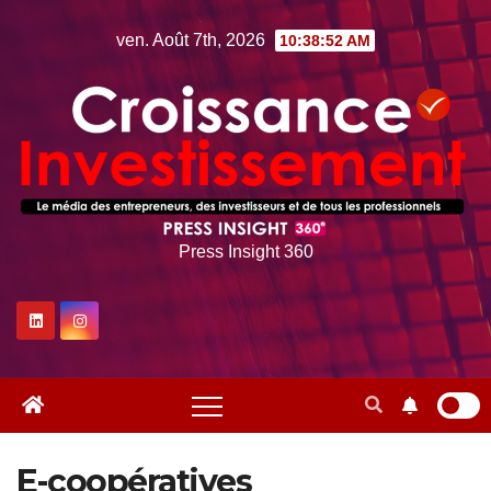
Skip
ven. Août 7th, 2026
10:38:53 AM
to
content
Press Insight 360
E-coopératives