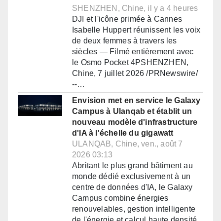
SHENZHEN, Chine, il y a 4 heures
DJI et l'icône primée à Cannes
Isabelle Huppert réunissent les voix
de deux femmes à travers les
siècles — Filmé entièrement avec
le Osmo Pocket 4PSHENZHEN,
Chine, 7 juillet 2026 /PRNewswire/
--…
Envision met en service le Galaxy
Campus à Ulanqab et établit un
nouveau modèle d'infrastructure
d'IA à l'échelle du gigawatt
ULANQAB, Chine, ven., août 7
2026 03:13
Abritant le plus grand bâtiment au
monde dédié exclusivement à un
centre de données d'IA, le Galaxy
Campus combine énergies
renouvelables, gestion intelligente
de l'énergie et calcul haute densité