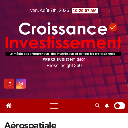
Skip
ven. Août 7th, 2026
10:20:09 AM
to
content
Press Insight 360
Aérospatiale