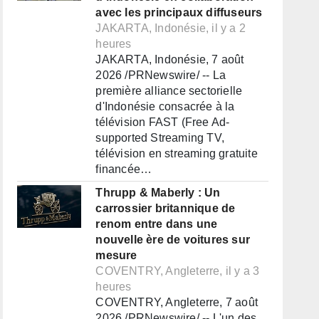
avec les principaux diffuseurs
JAKARTA, Indonésie, il y a 2
heures
JAKARTA, Indonésie, 7 août
2026 /PRNewswire/ -- La
première alliance sectorielle
d'Indonésie consacrée à la
télévision FAST (Free Ad-
supported Streaming TV,
télévision en streaming gratuite
financée…
Thrupp & Maberly : Un
carrossier britannique de
renom entre dans une
nouvelle ère de voitures sur
mesure
COVENTRY, Angleterre, il y a 3
heures
COVENTRY, Angleterre, 7 août
2026 /PRNewswire/ -- L'un des