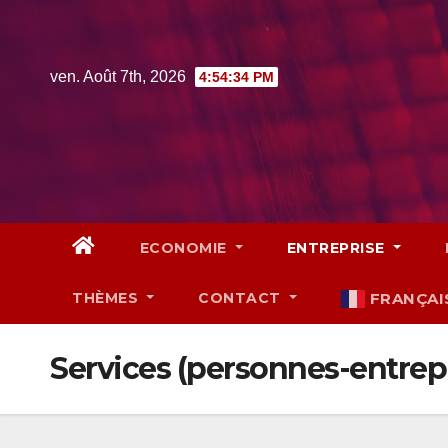
Skip
to
content
ven. Août 7th, 2026
4:54:35 PM
ECONOMIE
ENTREPRISE
THÈMES
CONTACT
FRANÇAI
Services (personnes-entrep