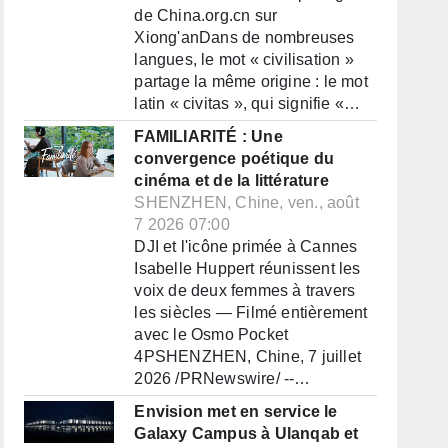
de China.org.cn sur
Xiong'anDans de nombreuses
langues, le mot « civilisation »
partage la même origine : le mot
latin « civitas », qui signifie «…
FAMILIARITÉ : Une
convergence poétique du
cinéma et de la littérature
SHENZHEN, Chine, ven., août
7 2026 07:00
DJI et l'icône primée à Cannes
Isabelle Huppert réunissent les
voix de deux femmes à travers
les siècles — Filmé entièrement
avec le Osmo Pocket
4PSHENZHEN, Chine, 7 juillet
2026 /PRNewswire/ --…
Envision met en service le
Galaxy Campus à Ulanqab et