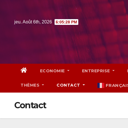
Skip
to
content
jeu. Août 6th, 2026
6:05:29 PM
ECONOMIE
ENTREPRISE
THÈMES
CONTACT
FRANÇAI
Contact