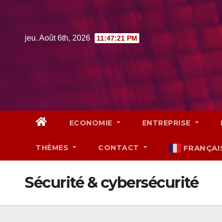
Skip
to
content
jeu. Août 6th, 2026
11:47:22 PM
ECONOMIE
ENTREPRISE
THÈMES
CONTACT
FRANÇAI
Sécurité & cybersécurité