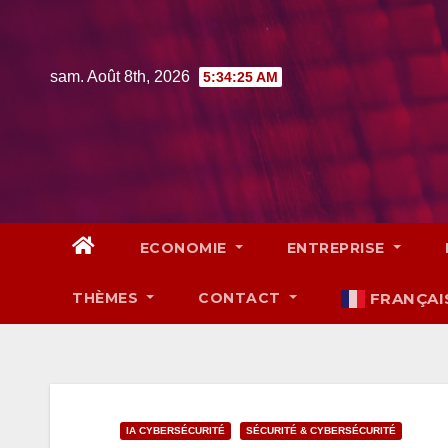
Skip
to
content
sam. Août 8th, 2026
5:34:26 AM
ECONOMIE
ENTREPRISE
THÈMES
CONTACT
FRANÇAI
IA CYBERSÉCURITÉ
SÉCURITÉ & CYBERSÉCURITÉ