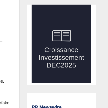
es.
pfake