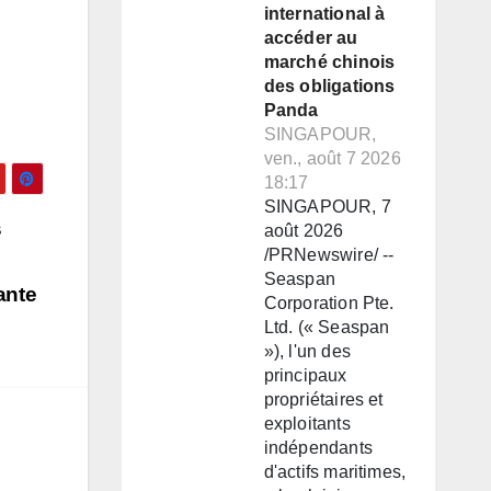
international à
accéder au
marché chinois
des obligations
Panda
SINGAPOUR,
ven., août 7 2026
18:17
SINGAPOUR, 7
s
août 2026
/PRNewswire/ --
Seaspan
ante
Corporation Pte.
Ltd. (« Seaspan
»), l'un des
principaux
propriétaires et
exploitants
indépendants
d'actifs maritimes,