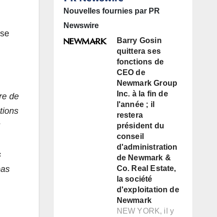
Nouvelles fournies par PR
Newswire
nse
Barry Gosin
quittera ses
fonctions de
CEO de
Newmark Group
Inc. à la fin de
re de
l'année ; il
tions
restera
président du
conseil
d'administration
s
de Newmark &
pas
Co. Real Estate,
la société
d'exploitation de
Newmark
NEW YORK, il y