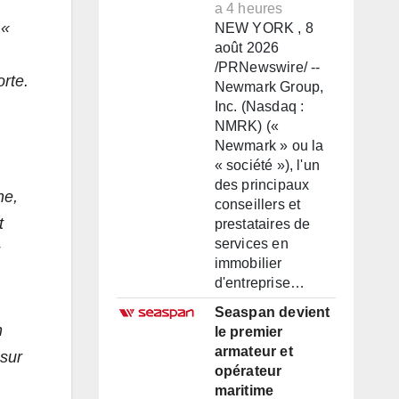
a 4 heures
 «
NEW YORK , 8
août 2026
/PRNewswire/ --
orte.
Newmark Group,
Inc. (Nasdaq :
NMRK) («
Newmark » ou la
« société »), l'un
des principaux
ne,
conseillers et
t
prestataires de
services en
immobilier
d'entreprise…
Seaspan devient
n
le premier
armateur et
 sur
opérateur
maritime