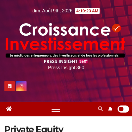
Skip
dim. Août 9th, 2026
4:10:25 AM
to
content
Press Insight 360
Private Equity