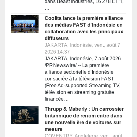
dans Beast Industries, 16 278 ETH,
…
Coolita lance la première alliance
des médias FAST d'Indonésie en
collaboration avec les principaux
diffuseurs
JAKARTA, Indonésie, ven., août 7
2026 14:37
JAKARTA, Indonésie, 7 août 2026
/PRNewswire/ -- La première
alliance sectorielle d'Indonésie
consacrée à la télévision FAST
(Free Ad-supported Streaming TV,
télévision en streaming gratuite
financée…
Thrupp & Maberly : Un carrossier
britannique de renom entre dans
une nouvelle ère de voitures sur
mesure
COVENTRY, Angleterre, ven., août