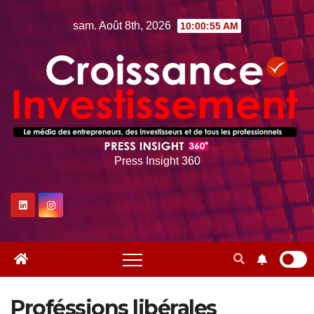
Skip
sam. Août 8th, 2026
10:00:56 AM
to
content
Press Insight 360
Proféssions libérales