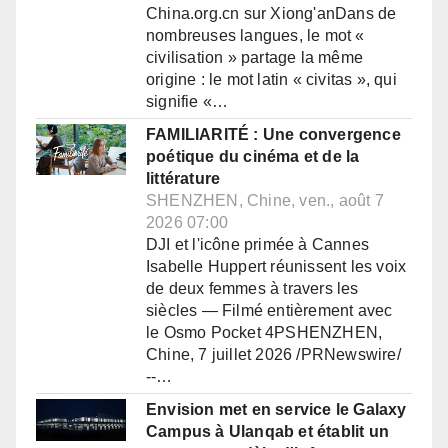
China.org.cn sur Xiong'anDans de
nombreuses langues, le mot «
civilisation » partage la même
origine : le mot latin « civitas », qui
signifie «…
FAMILIARITÉ : Une convergence
poétique du cinéma et de la
littérature
SHENZHEN, Chine, ven., août 7
2026 07:00
DJI et l'icône primée à Cannes
Isabelle Huppert réunissent les voix
de deux femmes à travers les
siècles — Filmé entièrement avec
le Osmo Pocket 4PSHENZHEN,
Chine, 7 juillet 2026 /PRNewswire/
--…
Envision met en service le Galaxy
Campus à Ulanqab et établit un