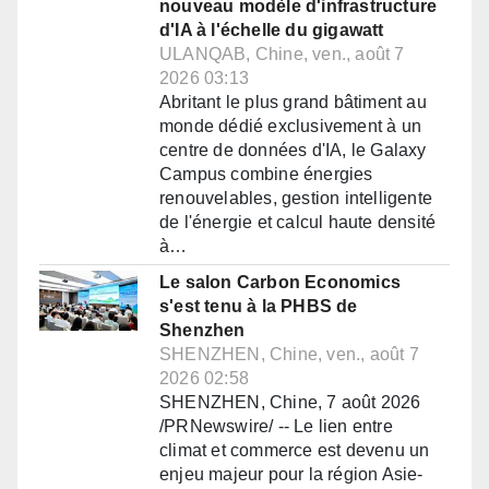
nouveau modèle d'infrastructure
d'IA à l'échelle du gigawatt
ULANQAB, Chine, ven., août 7
2026 03:13
Abritant le plus grand bâtiment au
monde dédié exclusivement à un
centre de données d'IA, le Galaxy
Campus combine énergies
renouvelables, gestion intelligente
de l'énergie et calcul haute densité
à…
Le salon Carbon Economics
s'est tenu à la PHBS de
Shenzhen
SHENZHEN, Chine, ven., août 7
2026 02:58
SHENZHEN, Chine, 7 août 2026
/PRNewswire/ -- Le lien entre
climat et commerce est devenu un
enjeu majeur pour la région Asie-