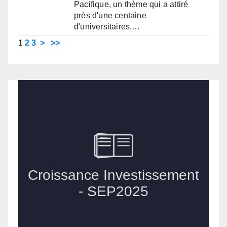
Pacifique, un thème qui a attiré
près d'une centaine
d'universitaires,…
1
2
3
>
>>