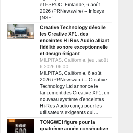
et ESPOO, Finlande, 6 août
2026 /PRNewswire/ -- Infosys
(NSE:…
Creative Technology dévoile
les Creative XF1, des
enceintes Hi-Res Audio alliant
fidélité sonore exceptionnelle
et design élégant
MILPITAS, Californie, jeu., août
6 2026 06:00
MILPITAS, Californie, 6 août
2026 /PRNewswire/ -- Creative
Technology Ltd annonce le
lancement des Creative XF1, un
nouveau système d'enceintes
Hi-Res Audio conçu pour les
utilisateurs exigeants qui…
TONGWEI figure pour la
quatrième année consécutive