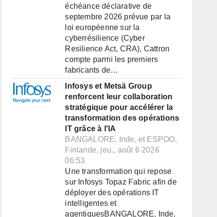
échéance déclarative de
septembre 2026 prévue par la
loi européenne sur la
cyberrésilience (Cyber
Resilience Act, CRA), Cattron
compte parmi les premiers
fabricants de…
Infosys et Metsä Group
renforcent leur collaboration
stratégique pour accélérer la
transformation des opérations
IT grâce à l'IA
BANGALORE, Inde, et ESPOO,
Finlande, jeu., août 6 2026
06:53
Une transformation qui repose
sur Infosys Topaz Fabric afin de
déployer des opérations IT
intelligentes et
agentiquesBANGALORE, Inde,