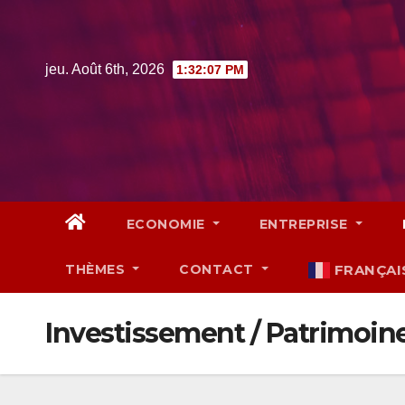
Skip
to
content
jeu. Août 6th, 2026
1:32:08 PM
ECONOMIE
ENTREPRISE
THÈMES
CONTACT
FRANÇAI
Investissement / Patrimoin