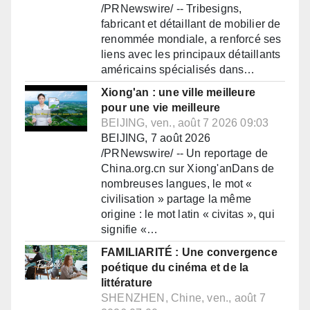
/PRNewswire/ -- Tribesigns,
fabricant et détaillant de mobilier de
renommée mondiale, a renforcé ses
liens avec les principaux détaillants
américains spécialisés dans…
Xiong'an : une ville meilleure
pour une vie meilleure
BEIJING, ven., août 7 2026 09:03
BEIJING, 7 août 2026
/PRNewswire/ -- Un reportage de
China.org.cn sur Xiong'anDans de
nombreuses langues, le mot «
civilisation » partage la même
origine : le mot latin « civitas », qui
signifie «…
FAMILIARITÉ : Une convergence
poétique du cinéma et de la
littérature
SHENZHEN, Chine, ven., août 7