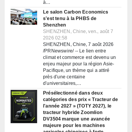
à…
Le salon Carbon Economics
s'est tenu à la PHBS de
Shenzhen
SHENZHEN, Chine, ven., août 7
2026 02:58
SHENZHEN, Chine, 7 août 2026
/PRNewswire/ -- Le lien entre
climat et commerce est devenu un
enjeu majeur pour la région Asie-
Pacifique, un thème qui a attiré
près d'une centaine
d'universitaires,…
Présélectionné dans deux
catégories des prix « Tracteur de
l'année 2027 » (TOTY 2027), le
tracteur hybride Zoomlion
DV3504 marque une avancée
majeure pour les machines
agricoles chinoises à forte