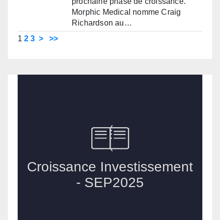
prochaine phase de croissance.
Morphic Medical nomme Craig
Richardson au…
1
2
3
>
>>