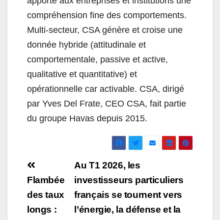
apporte aux entreprises et institutions une
compréhension fine des comportements.
Multi-secteur, CSA génère et croise une
donnée hybride (attitudinale et
comportementale, passive et active,
qualitative et quantitative) et
opérationnelle car activable. CSA, dirigé
par Yves Del Frate, CEO CSA, fait partie
du groupe Havas depuis 2015.
Navigation
Au T1 2026, les
de
Flambée
investisseurs particuliers
des taux
français se tournent vers
l’article
longs :
l’énergie, la défense et la