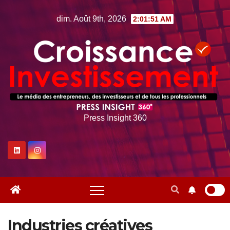
Skip
dim. Août 9th, 2026
2:01:52 AM
to
content
Press Insight 360
Industries créatives