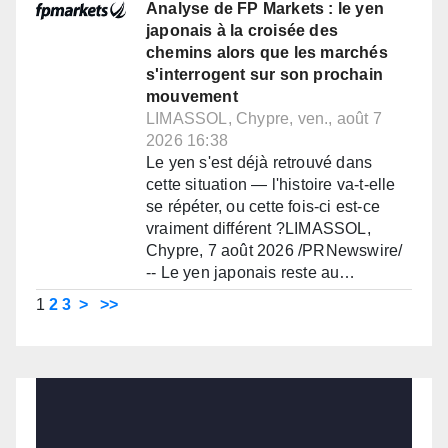
Analyse de FP Markets : le yen
japonais à la croisée des
chemins alors que les marchés
s'interrogent sur son prochain
mouvement
LIMASSOL, Chypre, ven., août 7
2026 16:38
Le yen s'est déjà retrouvé dans
cette situation — l'histoire va-t-elle
se répéter, ou cette fois-ci est-ce
vraiment différent ?LIMASSOL,
Chypre, 7 août 2026 /PRNewswire/
-- Le yen japonais reste au…
1
2
3
>
>>