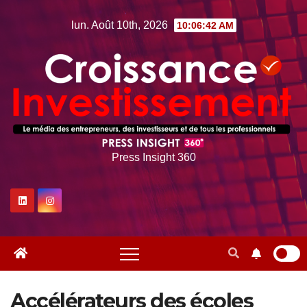
Skip
lun. Août 10th, 2026
10:06:43 AM
to
content
Press Insight 360
Accélérateurs des écoles