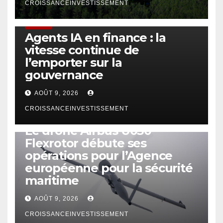
CROISSANCEINVESTISSEMENT
FINTECH
Agents IA en finance : la
vitesse continue de
l’emporter sur la
gouvernance
AOÛT 9, 2026
CROISSANCEINVESTISSEMENT
DRONE
Le drone Airbus U030
Flexrotor débute ses
opérations pour l’Agence
européenne pour la sécurité
maritime
AOÛT 9, 2026
CROISSANCEINVESTISSEMENT