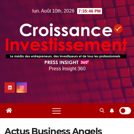
Skip
lun. Août 10th, 2026
7:35:47 PM
to
content
Press Insight 360
Actus Business Angels