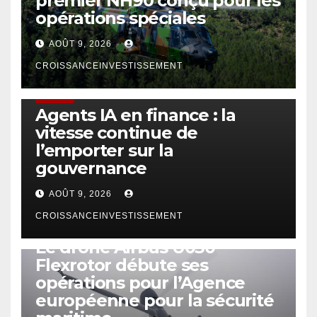
premier NH90 conçu pour les
opérations spéciales
AOÛT 9, 2026
CROISSANCEINVESTISSEMENT
FINTECH
Agents IA en finance : la
vitesse continue de
l’emporter sur la
gouvernance
AOÛT 9, 2026
CROISSANCEINVESTISSEMENT
DRONE
Le drone Airbus U030
Flexrotor débute ses
opérations pour l’Agence
européenne pour la sécurité