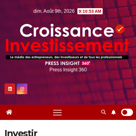
Skip
dim. Août 9th, 2026
9:10:53 AM
to
content
Press Insight 360
Investir