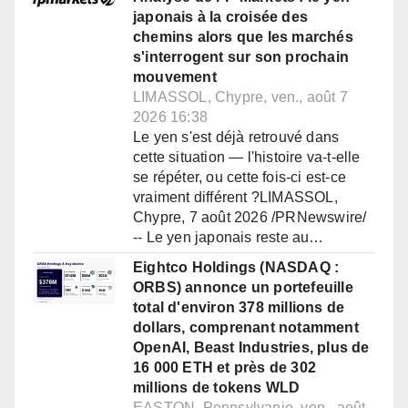
japonais à la croisée des
chemins alors que les marchés
s'interrogent sur son prochain
mouvement
LIMASSOL, Chypre, ven., août 7
2026 16:38
Le yen s'est déjà retrouvé dans
cette situation — l'histoire va-t-elle
se répéter, ou cette fois-ci est-ce
vraiment différent ?LIMASSOL,
Chypre, 7 août 2026 /PRNewswire/
-- Le yen japonais reste au…
Eightco Holdings (NASDAQ :
ORBS) annonce un portefeuille
total d'environ 378 millions de
dollars, comprenant notamment
OpenAI, Beast Industries, plus de
16 000 ETH et près de 302
millions de tokens WLD
EASTON, Pennsylvanie, ven., août