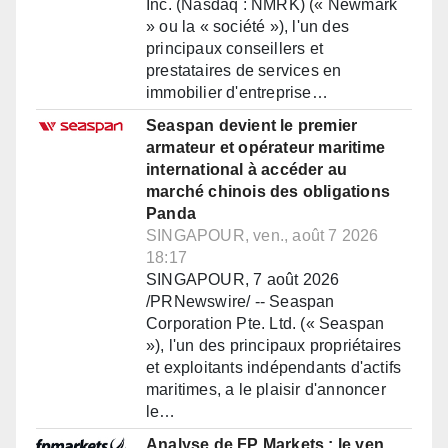
Inc. (Nasdaq : NMRK) (« Newmark
» ou la « société »), l'un des
principaux conseillers et
prestataires de services en
immobilier d'entreprise…
Seaspan devient le premier
armateur et opérateur maritime
international à accéder au
marché chinois des obligations
Panda
SINGAPOUR, ven., août 7 2026
18:17
SINGAPOUR, 7 août 2026
/PRNewswire/ -- Seaspan
Corporation Pte. Ltd. (« Seaspan
»), l'un des principaux propriétaires
et exploitants indépendants d'actifs
maritimes, a le plaisir d'annoncer
le…
Analyse de FP Markets : le yen