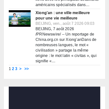
américains spécialisés dans…
Xiong'an : une ville meilleure
pour une vie meilleure
BEIJING, ven., août 7 2026 09:03
BEIJING, 7 août 2026
/PRNewswire/ -- Un reportage de
China.org.cn sur Xiong'anDans de
nombreuses langues, le mot «
civilisation » partage la même
origine : le mot latin « civitas », qui
signifie «…
1
2
3
>
>>