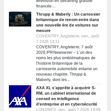
télévision en streaming gratuite
financée…
Thrupp & Maberly : Un carrossier
britannique de renom entre dans
une nouvelle ère de voitures sur
mesure
COVENTRY, Angleterre, ven., août
7 2026 14:11
COVENTRY, Angleterre, 7 août
2026 /PRNewswire/ -- L'un des
noms les plus emblématiques de
l'histoire britannique de la
carrosserie automobile entame un
nouveau chapitre. Thrupp &
Maberly, dont les…
AXA XL s'apprête à acquérir S-
RM, un cabinet international de
conseil en intelligence
d'entreprise et en cybersécurité
LONDRES, ven., août 7 2026 14:09