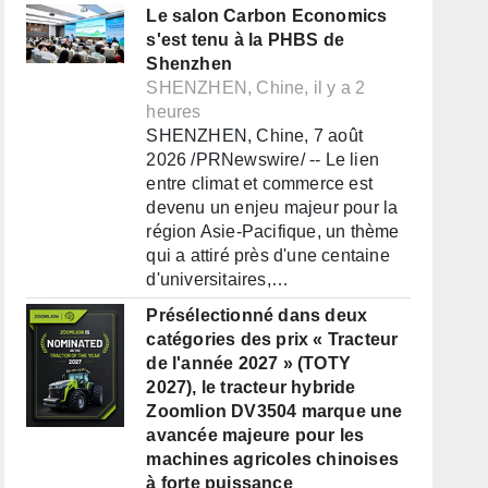
Le salon Carbon Economics
s'est tenu à la PHBS de
Shenzhen
SHENZHEN, Chine, il y a 2
heures
SHENZHEN, Chine, 7 août
2026 /PRNewswire/ -- Le lien
entre climat et commerce est
devenu un enjeu majeur pour la
région Asie-Pacifique, un thème
qui a attiré près d'une centaine
d'universitaires,…
Présélectionné dans deux
catégories des prix « Tracteur
de l'année 2027 » (TOTY
2027), le tracteur hybride
Zoomlion DV3504 marque une
avancée majeure pour les
machines agricoles chinoises
à forte puissance