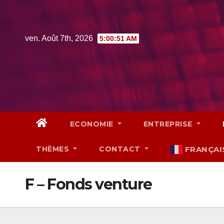
Skip
to
content
ven. Août 7th, 2026
5:00:52 AM
ECONOMIE
ENTREPRISE
THÈMES
CONTACT
FRANÇAI
F – Fonds venture