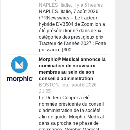
NAPLES, Italie, il y a 5 heures
NAPLES, Italie, 7 août 2026
/PRNewswire/ -- Le tracteur
hybride DV3504 de Zoomlion a
été présélectionné dans deux
catégories des prestigieux prix
Tracteur de l'année 2027 : Forte
puissance (300…
Morphic® Medical annonce la
nomination de nouveaux
membres au sein de son
conseil d'administration
BOSTON, jeu., août 6 2026
21:25
Le Dr Terri Cooper a été
nommée présidente du conseil
d'administration de la société
afin de guider Morphic Medical
dans sa prochaine phase de
croissance. Morphic Medical