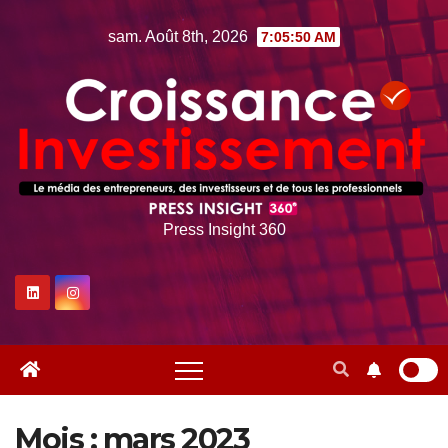
Skip
sam. Août 8th, 2026
7:05:51 AM
to
content
Press Insight 360
Mois :
mars 2023