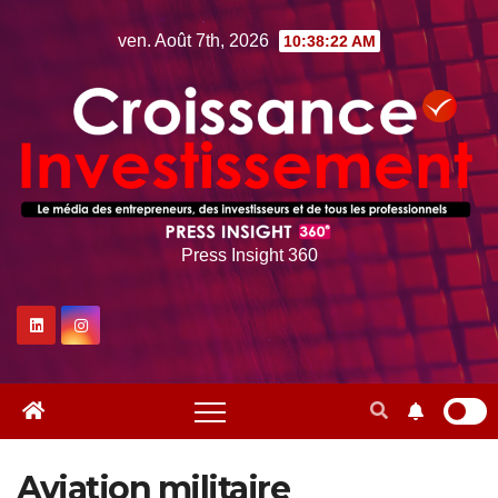
Skip
ven. Août 7th, 2026
10:38:24 AM
to
content
Press Insight 360
Aviation militaire