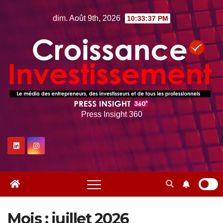
Skip
dim. Août 9th, 2026
10:33:38 PM
to
content
Press Insight 360
Mois :
juillet 2026