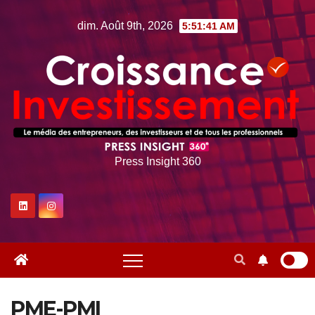
Skip
dim. Août 9th, 2026
5:51:42 AM
to
content
Press Insight 360
PME-PMI