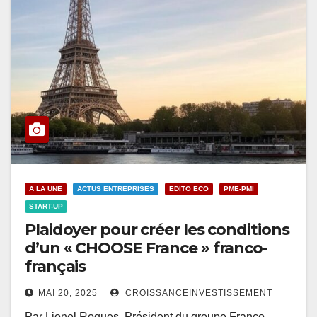
A LA UNE
ACTUS ENTREPRISES
EDITO ECO
PME-PMI
START-UP
Plaidoyer pour créer les conditions
d’un « CHOOSE France » franco-
français
MAI 20, 2025
CROISSANCEINVESTISSEMENT
Par Lionel Roques, Président du groupe Franco