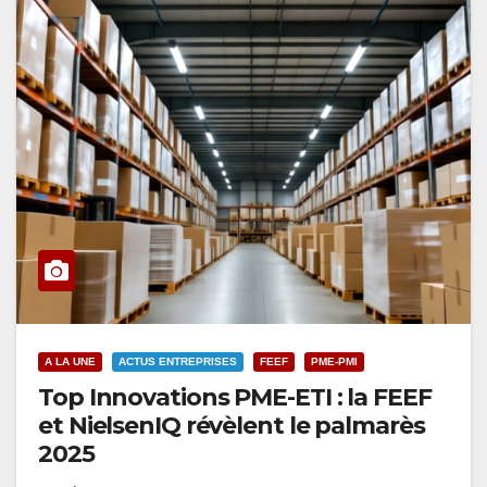
A LA UNE
ACTUS ENTREPRISES
FEEF
PME-PMI
Top Innovations PME-ETI : la FEEF
et NielsenIQ révèlent le palmarès
2025