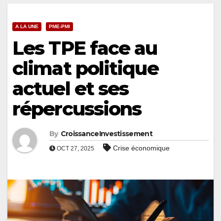
A LA UNE
PME-PMI
Les TPE face au
climat politique
actuel et ses
répercussions
By
CroissanceInvestissement
Crise économique
OCT 27, 2025