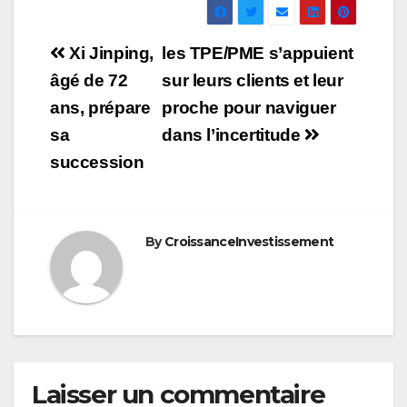
Navigation
Xi Jinping,
les TPE/PME s’appuient
de
âgé de 72
sur leurs clients et leur
ans, prépare
proche pour naviguer
l’article
sa
dans l’incertitude
succession
By
CroissanceInvestissement
Laisser un commentaire