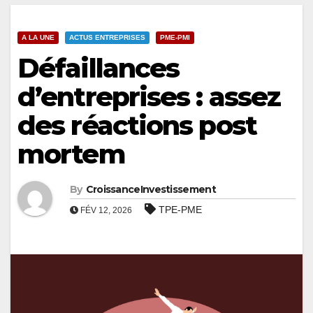
A LA UNE
ACTUS ENTREPRISES
PME-PMI
Défaillances
d’entreprises : assez
des réactions post
mortem
By
CroissanceInvestissement
TPE-PME
FÉV 12, 2026