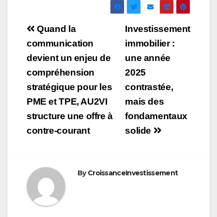
Navigation
Quand la
Investissement
de
communication
immobilier :
devient un enjeu de
une année
l’article
compréhension
2025
stratégique pour les
contrastée,
PME et TPE, AU2VI
mais des
structure une offre à
fondamentaux
contre-courant
solide
By
CroissanceInvestissement