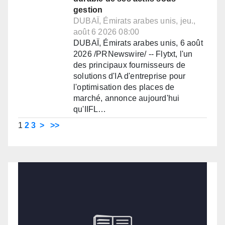
gestion
DUBAÏ, Émirats arabes unis, jeu.,
août 6 2026 08:00
DUBAÏ, Émirats arabes unis, 6 août
2026 /PRNewswire/ -- Flytxt, l'un
des principaux fournisseurs de
solutions d'IA d'entreprise pour
l'optimisation des places de
marché, annonce aujourd'hui
qu'IIFL…
1
2
3
>
>>