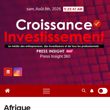
Skip
sam. Août 8th, 2026
5:23:49 AM
to
content
Press Insight 360
Afrique