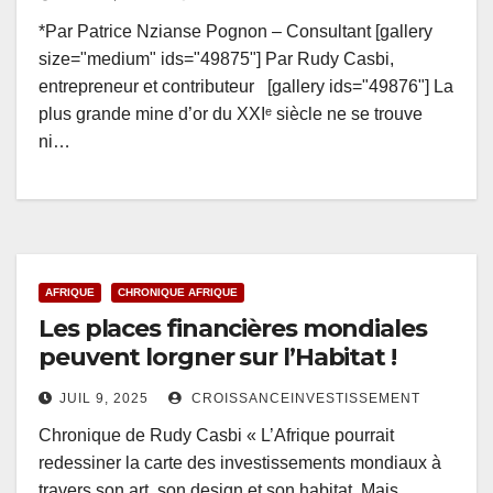
*Par Patrice Nzianse Pognon – Consultant [gallery
size="medium" ids="49875"] Par Rudy Casbi,
entrepreneur et contributeur [gallery ids="49876"] La
plus grande mine d’or du XXIᵉ siècle ne se trouve
ni…
AFRIQUE
CHRONIQUE AFRIQUE
Les places financières mondiales
peuvent lorgner sur l’Habitat !
JUIL 9, 2025
CROISSANCEINVESTISSEMENT
Chronique de Rudy Casbi « L’Afrique pourrait
redessiner la carte des investissements mondiaux à
travers son art, son design et son habitat. Mais