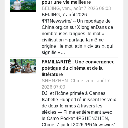
pour une vie meilleure
BEIJING, ven., août 7 2026 09:03
BEIJING, 7 août 2026
/PRNewswire/ -- Un reportage de
China.org.cn sur Xiong'anDans de
nombreuses langues, le mot «
civilisation » partage la même
origine : le mot latin « civitas », qui
signifie «…
FAMILIARITÉ : Une convergence
poétique du cinéma et de la
littérature
SHENZHEN, Chine, ven., août 7
2026 07:00
DJI et l'icône primée à Cannes
Isabelle Huppert réunissent les voix
de deux femmes à travers les
siècles — Filmé entièrement avec
le Osmo Pocket 4PSHENZHEN,
Chine, 7 juillet 2026 /PRNewswire/