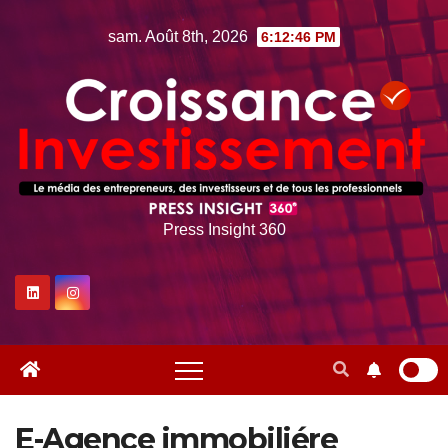
Skip
sam. Août 8th, 2026
6:12:47 PM
to
content
Press Insight 360
E-Agence immobiliére