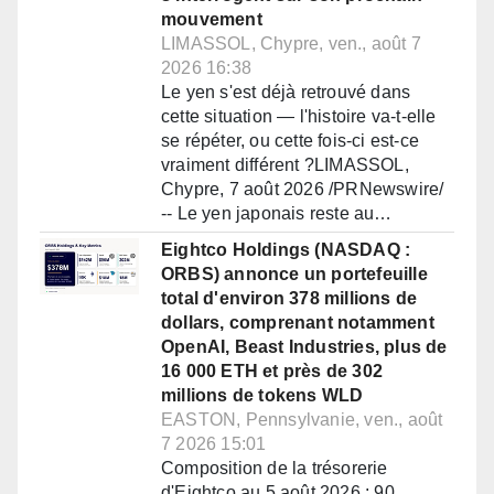
mouvement
LIMASSOL, Chypre, ven., août 7
2026 16:38
Le yen s'est déjà retrouvé dans
cette situation — l'histoire va-t-elle
se répéter, ou cette fois-ci est-ce
vraiment différent ?LIMASSOL,
Chypre, 7 août 2026 /PRNewswire/
-- Le yen japonais reste au…
Eightco Holdings (NASDAQ :
ORBS) annonce un portefeuille
total d'environ 378 millions de
dollars, comprenant notamment
OpenAI, Beast Industries, plus de
16 000 ETH et près de 302
millions de tokens WLD
EASTON, Pennsylvanie, ven., août
7 2026 15:01
Composition de la trésorerie
d'Eightco au 5 août 2026 : 90