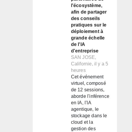
l'écosystème,
afin de partager
des conseils
pratiques sur le
déploiement à
grande échelle
de l'IA
d'entreprise
SAN JOSE,
Californie, il y a 5
heures
Cet événement
virtuel, composé
de 12 sessions,
aborde l'inférence
en IA, l'IA
agentique, le
stockage dans le
cloud et la
gestion des