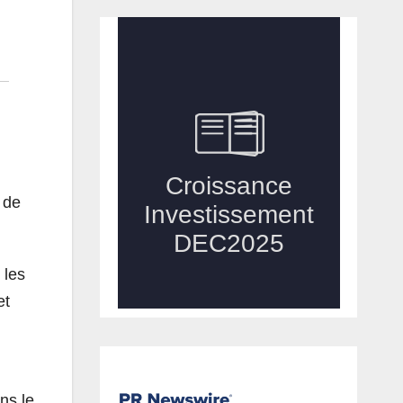
 de
 les
et
ns le