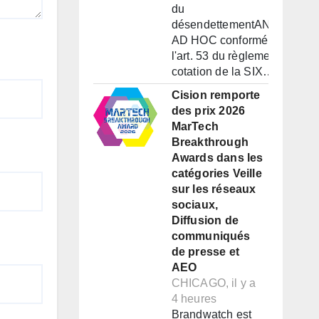
du
désendettementANNONCE
AD HOC conformément à
l'art. 53 du règlement de
cotation de la SIX…
Cision remporte
des prix 2026
MarTech
Breakthrough
Awards dans les
catégories Veille
sur les réseaux
sociaux,
Diffusion de
communiqués
de presse et
AEO
CHICAGO, il y a
4 heures
Brandwatch est