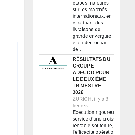
étapes majeures
sur les marchés
internationaux, en
effectuant des
livraisons de
grande envergure
et en décrochant
de…
RÉSULTATS DU
GROUPE
ADECCO POUR
LE DEUXIÈME
TRIMESTRE
2026
ZURICH, il y a 3
heures
Exécution rigoureuse au
service d'une croissance
rentable soutenue, de
l'efficacité opérationnelle et