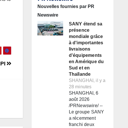
Nouvelles fournies par PR
Newswire
SANY étend sa
présence
mondiale grâce
à d'importantes
livraisons
d'équipements
en Amérique du
PI
Sud et en
Thaïlande
SHANGHAI, il y a
28 minutes
SHANGHAI, 6
août 2026
/PRNewswire/ --
Le groupe SANY
a récemment
franchi deux