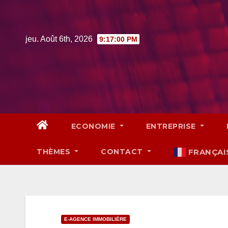
Skip
to
content
jeu. Août 6th, 2026
9:17:01 PM
ECONOMIE
ENTREPRISE
THÈMES
CONTACT
FRANÇAI
E-AGENCE IMMOBILIÉRE