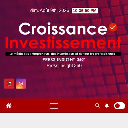
Skip
dim. Août 9th, 2026
10:36:51 PM
to
content
Press Insight 360