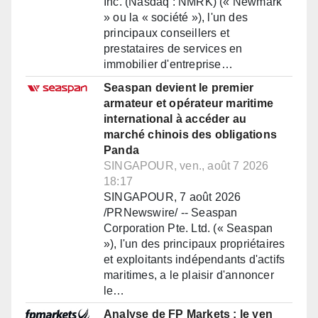
Inc. (Nasdaq : NMRK) (« Newmark
» ou la « société »), l'un des
principaux conseillers et
prestataires de services en
immobilier d'entreprise…
Seaspan devient le premier
armateur et opérateur maritime
international à accéder au
marché chinois des obligations
Panda
SINGAPOUR, ven., août 7 2026
18:17
SINGAPOUR, 7 août 2026
/PRNewswire/ -- Seaspan
Corporation Pte. Ltd. (« Seaspan
»), l'un des principaux propriétaires
et exploitants indépendants d'actifs
maritimes, a le plaisir d'annoncer
le…
Analyse de FP Markets : le yen