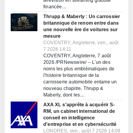
télévision en streaming gratuite
financée…
Thrupp & Maberly : Un carrossier
britannique de renom entre dans
une nouvelle ère de voitures sur
mesure
COVENTRY, Angleterre, ven., août
7 2026 14:11
COVENTRY, Angleterre, 7 août
2026 /PRNewswire/ -- L'un des
noms les plus emblématiques de
l'histoire britannique de la
carrosserie automobile entame un
nouveau chapitre. Thrupp &
Maberly, dont les…
AXA XL s'apprête à acquérir S-
RM, un cabinet international de
conseil en intelligence
d'entreprise et en cybersécurité
LONDRES, ven., août 7 2026 14:09