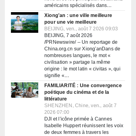
américains spécialisés dans…
Xiong'an : une ville meilleure
pour une vie meilleure
BEIJING, ven., août 7 2026 09:03
BEIJING, 7 août 2026
/PRNewswire/ -- Un reportage de
China.org.cn sur Xiong'anDans de
nombreuses langues, le mot «
civilisation » partage la même
origine : le mot latin « civitas », qui
signifie «…
FAMILIARITÉ : Une convergence
poétique du cinéma et de la
littérature
SHENZHEN, Chine, ven., août 7
2026 07:00
DJI et l'icône primée à Cannes
Isabelle Huppert réunissent les voix
de deux femmes à travers les