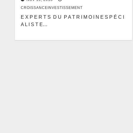
CROISSANCEINVESTISSEMENT
E X P E R T S D U P A T R I M O I N E S P É C I
A L I S T E…