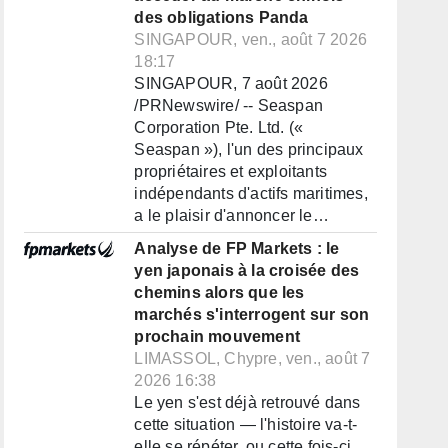
des obligations Panda
SINGAPOUR, ven., août 7 2026
18:17
SINGAPOUR, 7 août 2026
/PRNewswire/ -- Seaspan
Corporation Pte. Ltd. («
Seaspan »), l'un des principaux
propriétaires et exploitants
indépendants d'actifs maritimes,
a le plaisir d'annoncer le…
Analyse de FP Markets : le
yen japonais à la croisée des
chemins alors que les
marchés s'interrogent sur son
prochain mouvement
LIMASSOL, Chypre, ven., août 7
2026 16:38
Le yen s'est déjà retrouvé dans
cette situation — l'histoire va-t-
elle se répéter, ou cette fois-ci