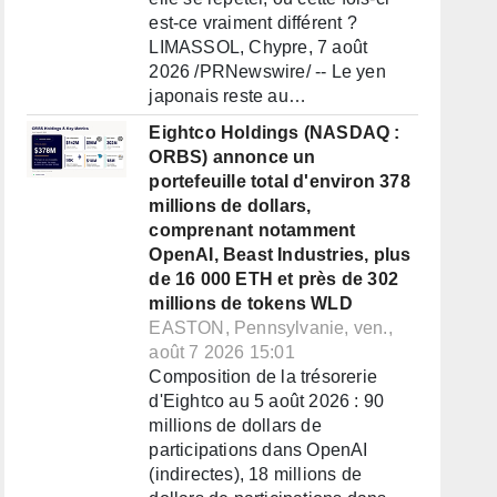
est-ce vraiment différent ?
LIMASSOL, Chypre, 7 août
2026 /PRNewswire/ -- Le yen
japonais reste au…
Eightco Holdings (NASDAQ :
ORBS) annonce un
portefeuille total d'environ 378
millions de dollars,
comprenant notamment
OpenAI, Beast Industries, plus
de 16 000 ETH et près de 302
millions de tokens WLD
EASTON, Pennsylvanie, ven.,
août 7 2026 15:01
Composition de la trésorerie
d'Eightco au 5 août 2026 : 90
millions de dollars de
participations dans OpenAI
(indirectes), 18 millions de