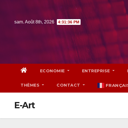
Skip
to
content
sam. Août 8th, 2026
4:31:37 PM
ECONOMIE
ENTREPRISE
THÈMES
CONTACT
FRANÇAI
E-Art