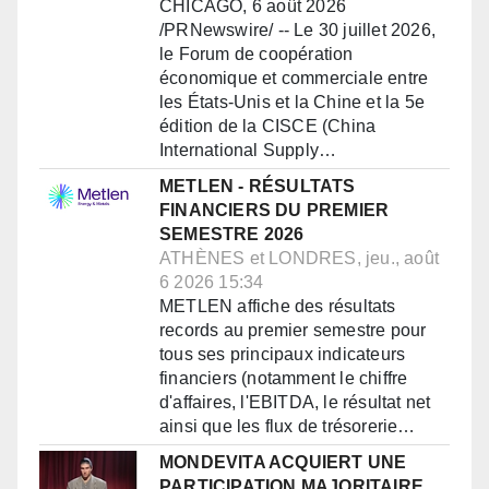
CHICAGO, 6 août 2026
/PRNewswire/ -- Le 30 juillet 2026,
le Forum de coopération
économique et commerciale entre
les États-Unis et la Chine et la 5e
édition de la CISCE (China
International Supply…
METLEN - RÉSULTATS
FINANCIERS DU PREMIER
SEMESTRE 2026
ATHÈNES et LONDRES, jeu., août
6 2026 15:34
METLEN affiche des résultats
records au premier semestre pour
tous ses principaux indicateurs
financiers (notamment le chiffre
d'affaires, l'EBITDA, le résultat net
ainsi que les flux de trésorerie…
MONDEVITA ACQUIERT UNE
PARTICIPATION MAJORITAIRE