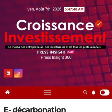
Skip
ven. Août 7th, 2026
5:47:47 AM
to
content
Press Insight 360
E- décarbonation