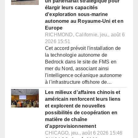
un partenariat stratégique pour
élargir leurs capacités
d'exploration sous-marine
autonome au Royaume-Uni et en
Europe
RICHMOND, Californie, jeu., août 6
2026 15:51
Cet accord prévoit l'installation de
la technologie autonome de
Bedrock dans le site de FMS en
mer du Nord, associant ainsi
l'intelligence océanique autonome
à l'infrastructure offshore de…
Les milieux d'affaires chinois et
américain renforcent leurs liens
et explorent de nouvelles
possibilités de coopération en
matière de chaîne
d'approvisionnement
CHICAGO, jeu., août 6 2026 15:46