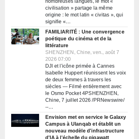
nombreuses langues, le mot «
civilisation » partage la même
origine : le mot latin « civitas », qui
signifie «…
FAMILIARITÉ : Une convergence
poétique du cinéma et de la
littérature
SHENZHEN, Chine, ven., août 7
2026 07:00
DJI et l'icône primée à Cannes
Isabelle Huppert réunissent les voix
de deux femmes à travers les
siècles — Filmé entièrement avec
le Osmo Pocket 4PSHENZHEN,
Chine, 7 juillet 2026 /PRNewswire/
--…
Envision met en service le Galaxy
Campus à Ulanqab et établit un
nouveau modèle d'infrastructure
d'IA à l'échelle du gigawatt