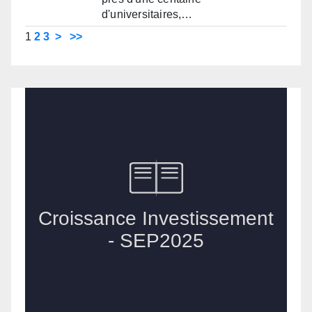
d'universitaires,…
1
2
3
>
>>