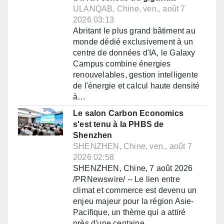
ULANQAB, Chine, ven., août 7
2026 03:13
Abritant le plus grand bâtiment au
monde dédié exclusivement à un
centre de données d'IA, le Galaxy
Campus combine énergies
renouvelables, gestion intelligente
de l'énergie et calcul haute densité
à…
Le salon Carbon Economics
s'est tenu à la PHBS de
Shenzhen
SHENZHEN, Chine, ven., août 7
2026 02:58
SHENZHEN, Chine, 7 août 2026
/PRNewswire/ -- Le lien entre
climat et commerce est devenu un
enjeu majeur pour la région Asie-
Pacifique, un thème qui a attiré
près d'une centaine