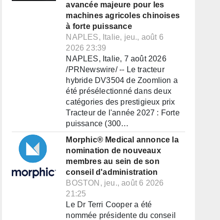
avancée majeure pour les
machines agricoles chinoises
à forte puissance
NAPLES, Italie, jeu., août 6
2026 23:39
NAPLES, Italie, 7 août 2026
/PRNewswire/ -- Le tracteur
hybride DV3504 de Zoomlion a
été présélectionné dans deux
catégories des prestigieux prix
Tracteur de l'année 2027 : Forte
puissance (300…
Morphic® Medical annonce la
nomination de nouveaux
membres au sein de son
conseil d'administration
BOSTON, jeu., août 6 2026
21:25
Le Dr Terri Cooper a été
nommée présidente du conseil