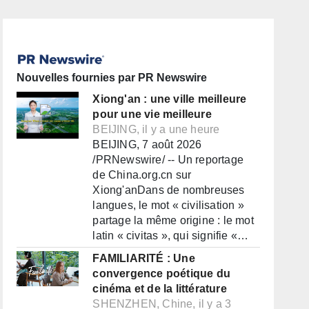
Nouvelles fournies par PR Newswire
Xiong'an : une ville meilleure
pour une vie meilleure
BEIJING, il y a une heure
BEIJING, 7 août 2026
/PRNewswire/ -- Un reportage
de China.org.cn sur
Xiong'anDans de nombreuses
langues, le mot « civilisation »
partage la même origine : le mot
latin « civitas », qui signifie «…
FAMILIARITÉ : Une
convergence poétique du
cinéma et de la littérature
SHENZHEN, Chine, il y a 3