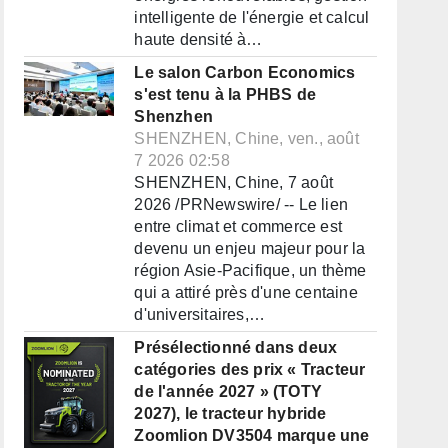
intelligente de l'énergie et calcul
haute densité à…
Le salon Carbon Economics
s'est tenu à la PHBS de
Shenzhen
SHENZHEN, Chine, ven., août
7 2026 02:58
SHENZHEN, Chine, 7 août
2026 /PRNewswire/ -- Le lien
entre climat et commerce est
devenu un enjeu majeur pour la
région Asie-Pacifique, un thème
qui a attiré près d'une centaine
d'universitaires,…
Présélectionné dans deux
catégories des prix « Tracteur
de l'année 2027 » (TOTY
2027), le tracteur hybride
Zoomlion DV3504 marque une