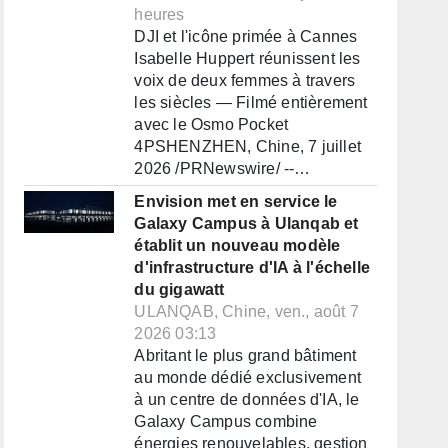
heures
DJI et l'icône primée à Cannes
Isabelle Huppert réunissent les
voix de deux femmes à travers
les siècles — Filmé entièrement
avec le Osmo Pocket
4PSHENZHEN, Chine, 7 juillet
2026 /PRNewswire/ --…
Envision met en service le
Galaxy Campus à Ulanqab et
établit un nouveau modèle
d'infrastructure d'IA à l'échelle
du gigawatt
ULANQAB, Chine, ven., août 7
2026 03:13
Abritant le plus grand bâtiment
au monde dédié exclusivement
à un centre de données d'IA, le
Galaxy Campus combine
énergies renouvelables, gestion