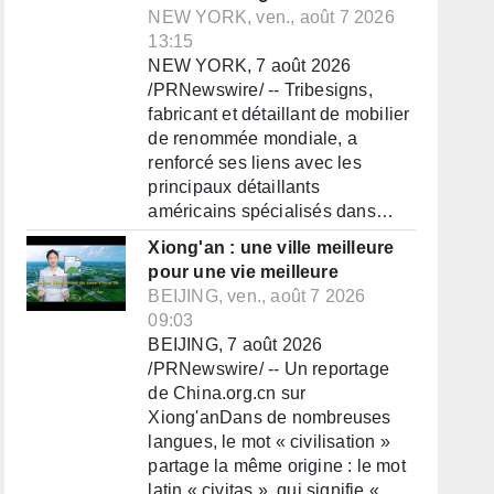
NEW YORK, ven., août 7 2026
13:15
NEW YORK, 7 août 2026
/PRNewswire/ -- Tribesigns,
fabricant et détaillant de mobilier
de renommée mondiale, a
renforcé ses liens avec les
principaux détaillants
américains spécialisés dans…
Xiong'an : une ville meilleure
pour une vie meilleure
BEIJING, ven., août 7 2026
09:03
BEIJING, 7 août 2026
/PRNewswire/ -- Un reportage
de China.org.cn sur
Xiong'anDans de nombreuses
langues, le mot « civilisation »
partage la même origine : le mot
latin « civitas », qui signifie «…