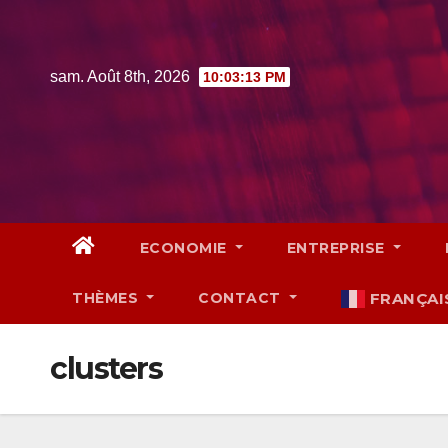
Skip
to
content
sam. Août 8th, 2026
10:03:14 PM
ECONOMIE
ENTREPRISE
THÈMES
CONTACT
FRANÇAI
clusters