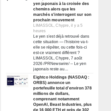
yen japonais à la croisée des
chemins alors que les
marchés s'interrogent sur son
prochain mouvement
LIMASSOL, Chypre, il y a 5
heures
Le yen s'est déjà retrouvé dans
cette situation — l'histoire va-t-
elle se répéter, ou cette fois-ci
est-ce vraiment différent ?
LIMASSOL, Chypre, 7 août
2026 /PRNewswire/ -- Le yen
japonais reste au…
Eightco Holdings (NASDAQ :
ORBS) annonce un
portefeuille total d'environ 378
millions de dollars,
comprenant notamment
OpenAI, Beast Industries, plus
de 16 000 ETH et près de 302