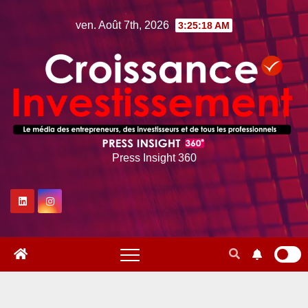
Skip
ven. Août 7th, 2026
3:25:18 AM
to
content
Press Insight 360