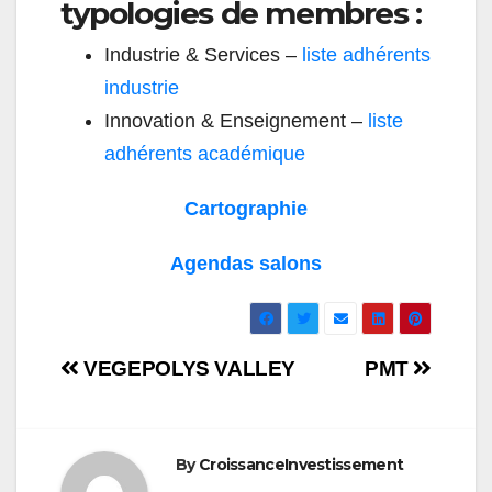
typologies de membres :
Industrie & Services –
liste adhérents
industrie
Innovation & Enseignement –
liste
adhérents académique
Cartographie
Agendas salons
Navigation
VEGEPOLYS VALLEY
PMT
de
l’article
By
CroissanceInvestissement