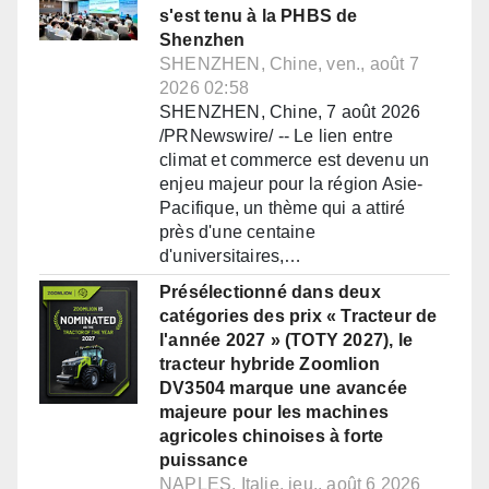
s'est tenu à la PHBS de
Shenzhen
SHENZHEN, Chine, ven., août 7
2026 02:58
SHENZHEN, Chine, 7 août 2026
/PRNewswire/ -- Le lien entre
climat et commerce est devenu un
enjeu majeur pour la région Asie-
Pacifique, un thème qui a attiré
près d'une centaine
d'universitaires,…
Présélectionné dans deux
catégories des prix « Tracteur de
l'année 2027 » (TOTY 2027), le
tracteur hybride Zoomlion
DV3504 marque une avancée
majeure pour les machines
agricoles chinoises à forte
puissance
NAPLES, Italie, jeu., août 6 2026