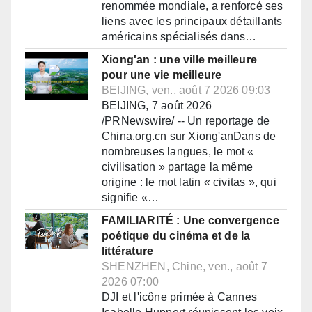
renommée mondiale, a renforcé ses
liens avec les principaux détaillants
américains spécialisés dans…
Xiong'an : une ville meilleure
pour une vie meilleure
BEIJING, ven., août 7 2026 09:03
BEIJING, 7 août 2026
/PRNewswire/ -- Un reportage de
China.org.cn sur Xiong'anDans de
nombreuses langues, le mot «
civilisation » partage la même
origine : le mot latin « civitas », qui
signifie «…
FAMILIARITÉ : Une convergence
poétique du cinéma et de la
littérature
SHENZHEN, Chine, ven., août 7
2026 07:00
DJI et l'icône primée à Cannes