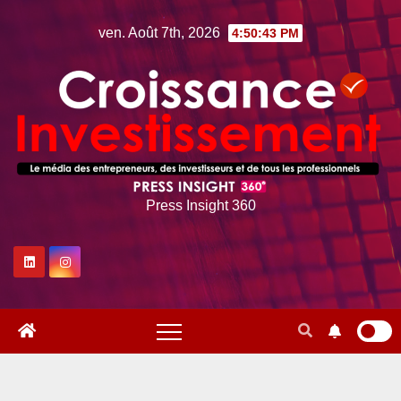
Skip
ven. Août 7th, 2026
4:50:44 PM
to
content
Press Insight 360