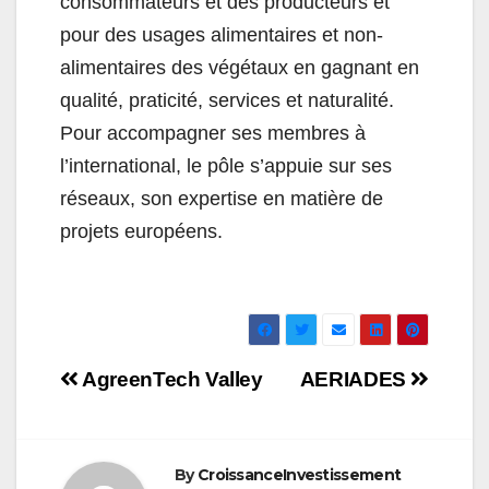
consommateurs et des producteurs et
pour des usages alimentaires et non-
alimentaires des végétaux en gagnant en
qualité, praticité, services et naturalité.
Pour accompagner ses membres à
l’international, le pôle s’appuie sur ses
réseaux, son expertise en matière de
projets européens.
Navigation
AgreenTech Valley
AERIADES
de
l’article
By
CroissanceInvestissement