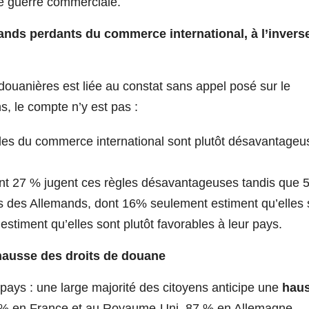
ne guerre commerciale.
ands perdants du commerce international, à l’invers
douanières est liée au constat sans appel posé sur le
s, le compte n’y est pas :
les du commerce international sont plutôt désavantageu
ont 27 % jugent ces règles désavantageuses tandis que 
ns des Allemands, dont 16% seulement estiment qu’elles 
timent qu’elles sont plutôt favorables à leur pays.
ausse des droits de douane
pays : une large majorité des citoyens anticipe une
hau
 % en France et au Royaume-Uni, 87 % en Allemagne.