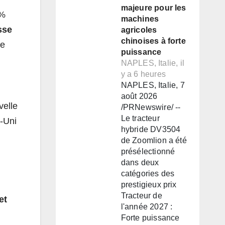
majeure pour les
 %
machines
sse
agricoles
chinoises à forte
ne
puissance
NAPLES, Italie, il
y a 6 heures
NAPLES, Italie, 7
août 2026
velle
/PRNewswire/ --
Le tracteur
e-Uni
hybride DV3504
de Zoomlion a été
présélectionné
dans deux
catégories des
prestigieux prix
Tracteur de
et
l'année 2027 :
Forte puissance