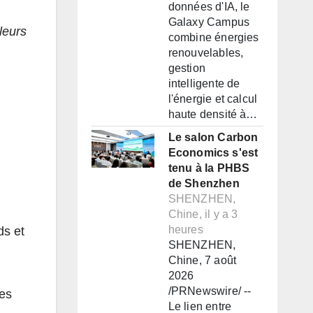
données d'IA, le
Galaxy Campus
leurs
combine énergies
renouvelables,
gestion
intelligente de
l'énergie et calcul
haute densité à…
Le salon Carbon
Economics s'est
tenu à la PHBS
de Shenzhen
SHENZHEN,
Chine, il y a 3
heures
ds et
SHENZHEN,
Chine, 7 août
2026
/PRNewswire/ --
es
Le lien entre