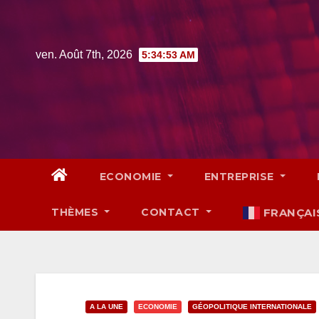
Skip
to
content
ven. Août 7th, 2026
5:34:54 AM
ECONOMIE
ENTREPRISE
THÈMES
CONTACT
FRANÇAI
A LA UNE
ECONOMIE
GÉOPOLITIQUE INTERNATIONALE