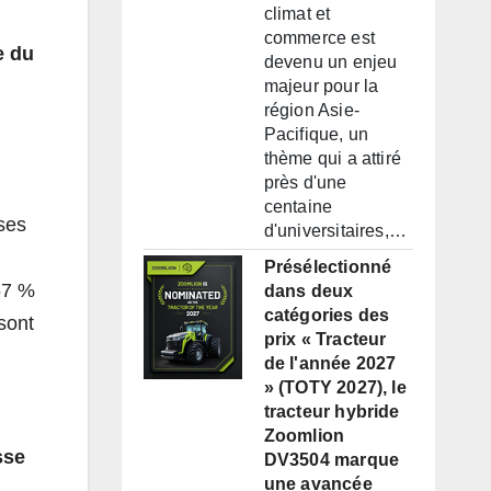
climat et
commerce est
e du
devenu un enjeu
majeur pour la
région Asie-
Pacifique, un
thème qui a attiré
près d'une
centaine
ses
d'universitaires,…
Présélectionné
57 %
dans deux
catégories des
sont
prix « Tracteur
de l'année 2027
» (TOTY 2027), le
tracteur hybride
Zoomlion
sse
DV3504 marque
une avancée