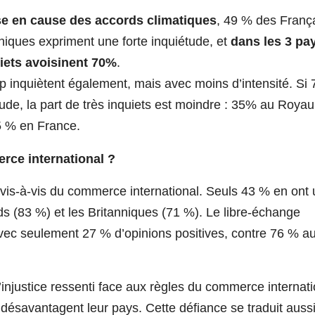
e en cause des accords climatiques
, 49 % des França
iques expriment une forte inquiétude, et
dans les 3 pa
uiets avoisinent 70%
.
 inquiètent également, mais avec moins d’intensité. Si 
ude, la part de très inquiets est moindre : 35% au Roya
5 % en France.
rce international ?
vis-à-vis du commerce international. Seuls 43 % en ont
nds (83 %) et les Britanniques (71 %). Le libre-échange
vec seulement 27 % d’opinions positives, contre 76 % a
’injustice ressenti face aux règles du commerce internati
 désavantagent leur pays. Cette défiance se traduit auss