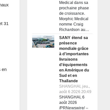
Medical dans sa
onaux
prochaine phase
de croissance.
Morphic Medical
et 31
nomme Craig
Richardson au…
SANY étend sa
présence
mondiale grâce
à d'importantes
livraisons
d'équipements
s en
en Amérique du
Sud et en
Thaïlande
SHANGHAI, jeu.,
août 6 2026 20:49
SHANGHAI, 6
août 2026
/PRNewswire/ --