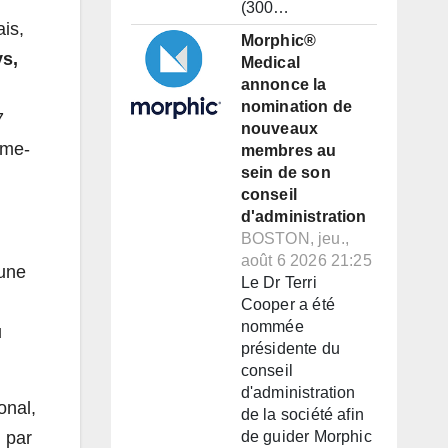
(300…
is,
Morphic®
ys,
Medical
annonce la
nomination de
7
nouveaux
ume-
membres au
sein de son
conseil
d'administration
BOSTON, jeu.,
août 6 2026 21:25
 une
Le Dr Terri
Cooper a été
nommée
u
présidente du
conseil
d'administration
onal,
de la société afin
i par
de guider Morphic