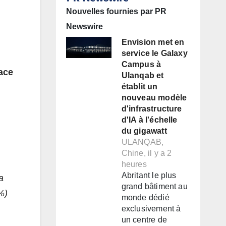
Nouvelles fournies par PR
Newswire
Envision met en
service le Galaxy
Campus à
ace
Ulanqab et
établit un
nouveau modèle
d'infrastructure
d'IA à l'échelle
du gigawatt
ULANQAB,
Chine, il y a 2
heures
Abritant le plus
a
grand bâtiment au
%)
monde dédié
exclusivement à
un centre de