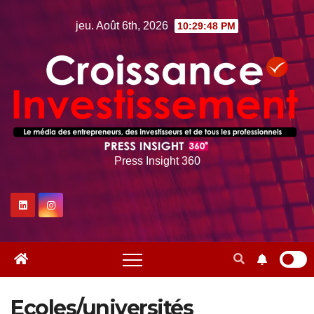
Skip
jeu. Août 6th, 2026
10:29:49 PM
to
content
Press Insight 360
Ecoles/universités