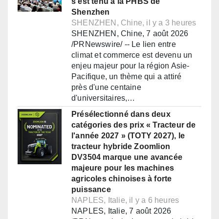
s'est tenu à la PHBS de
Shenzhen
SHENZHEN, Chine, il y a 3 heures
SHENZHEN, Chine, 7 août 2026
/PRNewswire/ -- Le lien entre
climat et commerce est devenu un
enjeu majeur pour la région Asie-
Pacifique, un thème qui a attiré
près d'une centaine
d'universitaires,…
Présélectionné dans deux
catégories des prix « Tracteur de
l'année 2027 » (TOTY 2027), le
tracteur hybride Zoomlion
DV3504 marque une avancée
majeure pour les machines
agricoles chinoises à forte
puissance
NAPLES, Italie, il y a 6 heures
NAPLES, Italie, 7 août 2026