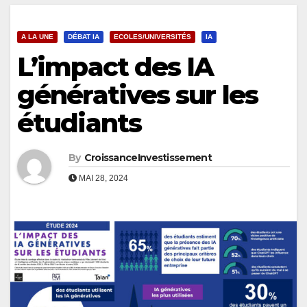
A LA UNE
DÉBAT IA
ECOLES/UNIVERSITÉS
IA
L’impact des IA
génératives sur les
étudiants
By
CroissanceInvestissement
MAI 28, 2024