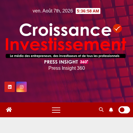
Skip
ven. Août 7th, 2026
5:36:59 AM
to
content
Press Insight 360