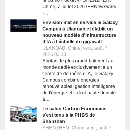
le Osmo Pocket 4PSHENZHEN,
Chine, 7 juillet 2026 /PRNewswire/
--…
Envision met en service le Galaxy
Campus à Ulanqab et établit un
nouveau modèle d'infrastructure
d'IA à l'échelle du gigawatt
ULANQAB, Chine, ven., août 7
2026 03:13
Abritant le plus grand bâtiment au
monde dédié exclusivement à un
centre de données d'IA, le Galaxy
Campus combine énergies
renouvelables, gestion intelligente
de l'énergie et calcul haute densité
à…
Le salon Carbon Economics
s'est tenu à la PHBS de
Shenzhen
SHENZHEN, Chine, ven., août 7