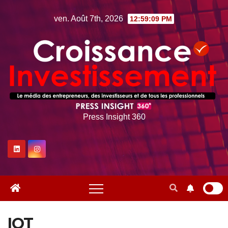
Skip
ven. Août 7th, 2026
12:59:10 PM
to
content
Press Insight 360
IOT