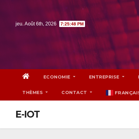
Skip
to
content
jeu. Août 6th, 2026
7:25:49 PM
ECONOMIE
ENTREPRISE
THÈMES
CONTACT
FRANÇAI
E-IOT