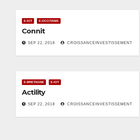
E-IOT
E-OCCITANIE
Connit
SEP 22, 2018
CROISSANCEINVESTISSEMENT
E-BRETAGNE
E-IOT
Actility
SEP 22, 2018
CROISSANCEINVESTISSEMENT