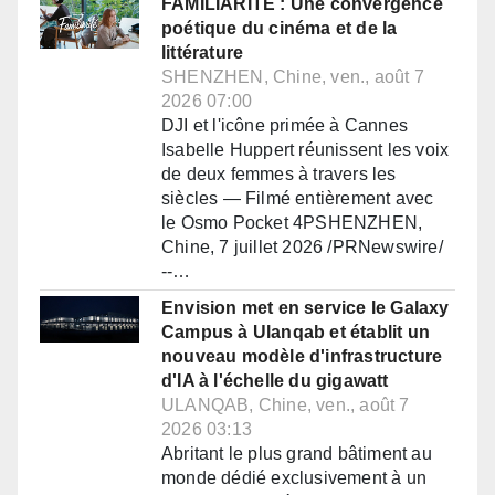
FAMILIARITÉ : Une convergence
poétique du cinéma et de la
littérature
SHENZHEN, Chine, ven., août 7
2026 07:00
DJI et l'icône primée à Cannes
Isabelle Huppert réunissent les voix
de deux femmes à travers les
siècles — Filmé entièrement avec
le Osmo Pocket 4PSHENZHEN,
Chine, 7 juillet 2026 /PRNewswire/
--…
Envision met en service le Galaxy
Campus à Ulanqab et établit un
nouveau modèle d'infrastructure
d'IA à l'échelle du gigawatt
ULANQAB, Chine, ven., août 7
2026 03:13
Abritant le plus grand bâtiment au
monde dédié exclusivement à un