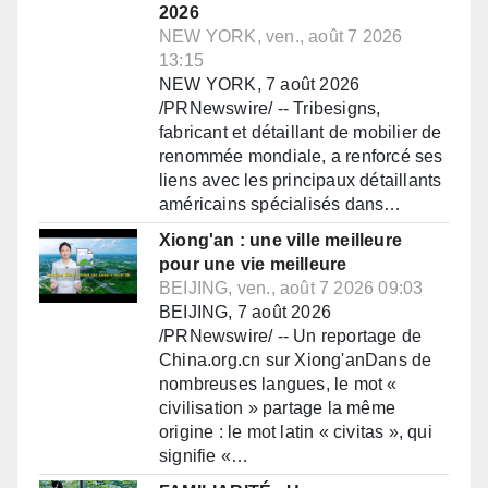
2026
NEW YORK, ven., août 7 2026
13:15
NEW YORK, 7 août 2026
/PRNewswire/ -- Tribesigns,
fabricant et détaillant de mobilier de
renommée mondiale, a renforcé ses
liens avec les principaux détaillants
américains spécialisés dans…
Xiong'an : une ville meilleure
pour une vie meilleure
BEIJING, ven., août 7 2026 09:03
BEIJING, 7 août 2026
/PRNewswire/ -- Un reportage de
China.org.cn sur Xiong'anDans de
nombreuses langues, le mot «
civilisation » partage la même
origine : le mot latin « civitas », qui
signifie «…