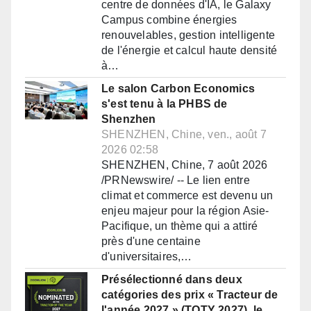
centre de données d'IA, le Galaxy
Campus combine énergies
renouvelables, gestion intelligente
de l'énergie et calcul haute densité
à…
Le salon Carbon Economics
s'est tenu à la PHBS de
Shenzhen
SHENZHEN, Chine, ven., août 7
2026 02:58
SHENZHEN, Chine, 7 août 2026
/PRNewswire/ -- Le lien entre
climat et commerce est devenu un
enjeu majeur pour la région Asie-
Pacifique, un thème qui a attiré
près d'une centaine
d'universitaires,…
Présélectionné dans deux
catégories des prix « Tracteur de
l'année 2027 » (TOTY 2027), le