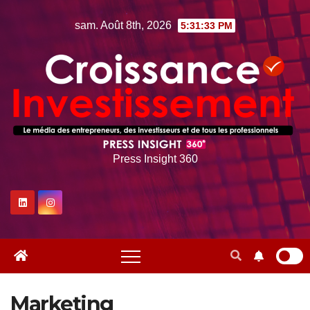
Skip
sam. Août 8th, 2026
5:31:34 PM
to
content
Press Insight 360
Marketing