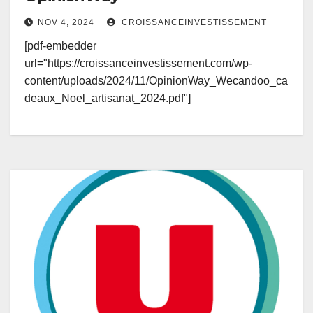
NOV 4, 2024
CROISSANCEINVESTISSEMENT
[pdf-embedder
url="https://croissanceinvestissement.com/wp-
content/uploads/2024/11/OpinionWay_Wecandoo_ca
deaux_Noel_artisanat_2024.pdf"]