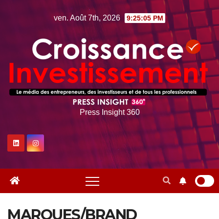
Skip
ven. Août 7th, 2026
9:25:06 PM
to
content
Press Insight 360
MARQUES/BRAND