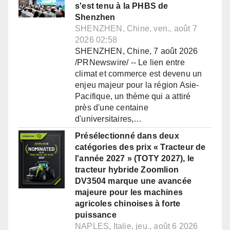
s'est tenu à la PHBS de
Shenzhen
SHENZHEN, Chine, ven., août 7
2026 02:58
SHENZHEN, Chine, 7 août 2026
/PRNewswire/ -- Le lien entre
climat et commerce est devenu un
enjeu majeur pour la région Asie-
Pacifique, un thème qui a attiré
près d'une centaine
d'universitaires,…
Présélectionné dans deux
catégories des prix « Tracteur de
l'année 2027 » (TOTY 2027), le
tracteur hybride Zoomlion
DV3504 marque une avancée
majeure pour les machines
agricoles chinoises à forte
puissance
NAPLES, Italie, jeu., août 6 2026