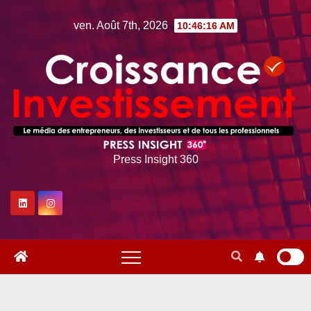
Skip
ven. Août 7th, 2026
10:46:17 AM
to
content
Press Insight 360