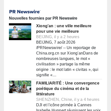
Nouvelles fournies par PR Newswire
Xiong'an : une ville meilleure
pour une vie meilleure
BEIJING, il y a 2 heures
BEIJING, 7 août 2026
/PRNewswire/ -- Un reportage de
China.org.cn sur Xiong'anDans de
nombreuses langues, le mot «
civilisation » partage la même
origine : le mot latin « civitas », qui
signifie «…
FAMILIARITÉ : Une convergence
poétique du cinéma et de la
littérature
SHENZHEN, Chine, il y a 4 heures
DJI et l'icône primée à Cannes
Isabelle Huppert réunissent les voix