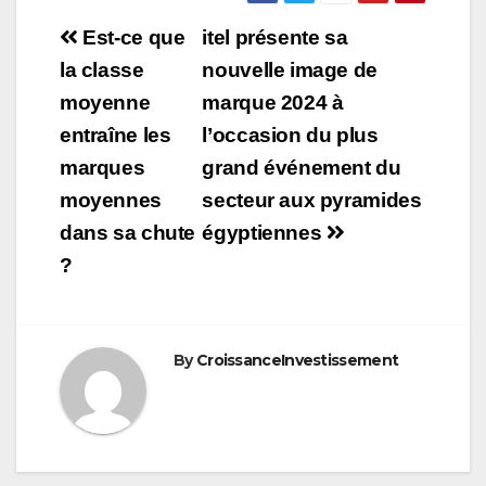
Navigation
Est-ce que
itel présente sa
de
la classe
nouvelle image de
moyenne
marque 2024 à
l’article
entraîne les
l’occasion du plus
marques
grand événement du
moyennes
secteur aux pyramides
dans sa chute
égyptiennes
?
By
CroissanceInvestissement