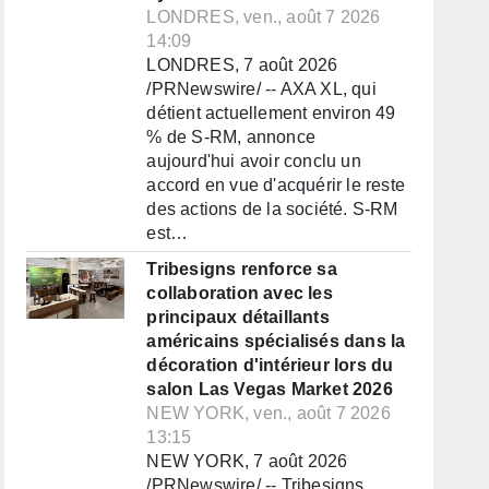
LONDRES, ven., août 7 2026
14:09
LONDRES, 7 août 2026
/PRNewswire/ -- AXA XL, qui
détient actuellement environ 49
% de S-RM, annonce
aujourd'hui avoir conclu un
accord en vue d'acquérir le reste
des actions de la société. S-RM
est…
Tribesigns renforce sa
collaboration avec les
principaux détaillants
américains spécialisés dans la
décoration d'intérieur lors du
salon Las Vegas Market 2026
NEW YORK, ven., août 7 2026
13:15
NEW YORK, 7 août 2026
/PRNewswire/ -- Tribesigns,