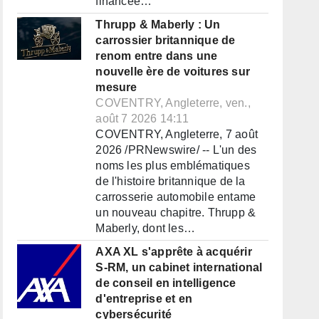
financée…
Thrupp & Maberly : Un
carrossier britannique de
renom entre dans une
nouvelle ère de voitures sur
mesure
COVENTRY, Angleterre, ven.,
août 7 2026 14:11
COVENTRY, Angleterre, 7 août
2026 /PRNewswire/ -- L'un des
noms les plus emblématiques
de l'histoire britannique de la
carrosserie automobile entame
un nouveau chapitre. Thrupp &
Maberly, dont les…
AXA XL s'apprête à acquérir
S-RM, un cabinet international
de conseil en intelligence
d'entreprise et en
cybersécurité