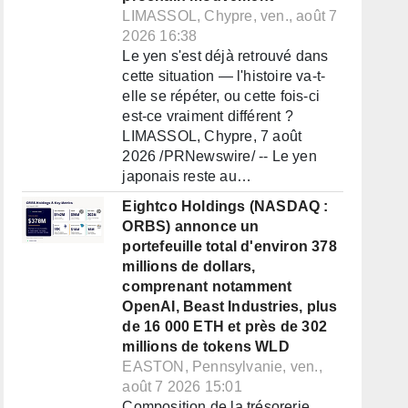
LIMASSOL, Chypre, ven., août 7
2026 16:38
Le yen s'est déjà retrouvé dans
cette situation — l'histoire va-t-
elle se répéter, ou cette fois-ci
est-ce vraiment différent ?
LIMASSOL, Chypre, 7 août
2026 /PRNewswire/ -- Le yen
japonais reste au…
Eightco Holdings (NASDAQ :
ORBS) annonce un
portefeuille total d'environ 378
millions de dollars,
comprenant notamment
OpenAI, Beast Industries, plus
de 16 000 ETH et près de 302
millions de tokens WLD
EASTON, Pennsylvanie, ven.,
août 7 2026 15:01
Composition de la trésorerie