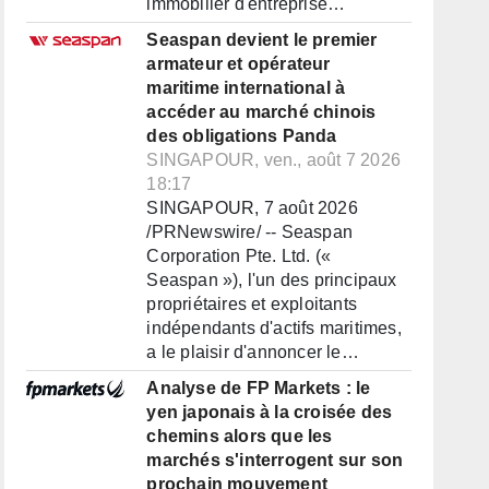
immobilier d'entreprise…
Seaspan devient le premier
armateur et opérateur
maritime international à
accéder au marché chinois
des obligations Panda
SINGAPOUR, ven., août 7 2026
18:17
SINGAPOUR, 7 août 2026
/PRNewswire/ -- Seaspan
Corporation Pte. Ltd. («
Seaspan »), l'un des principaux
propriétaires et exploitants
indépendants d'actifs maritimes,
a le plaisir d'annoncer le…
Analyse de FP Markets : le
yen japonais à la croisée des
chemins alors que les
marchés s'interrogent sur son
prochain mouvement