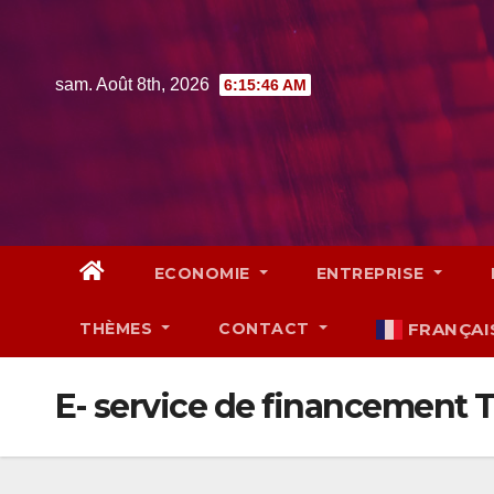
Skip
to
content
sam. Août 8th, 2026
6:15:47 AM
ECONOMIE
ENTREPRISE
THÈMES
CONTACT
FRANÇAI
E- service de financement