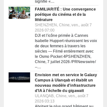
signifie «…
FAMILIARITÉ : Une convergence
poétique du cinéma et de la
littérature
SHENZHEN, Chine, ven., août 7
2026 07:00
DJI et l'icône primée à Cannes
Isabelle Huppert réunissent les voix
de deux femmes à travers les
siècles — Filmé entièrement avec
le Osmo Pocket 4PSHENZHEN,
Chine, 7 juillet 2026 /PRNewswire/
--…
Envision met en service le Galaxy
Campus à Ulanqab et établit un
nouveau modèle d'infrastructure
d'IA à l'échelle du gigawatt
ULANQAB, Chine, ven., août 7
2026 03:13
Abritant le plus grand bâtiment au