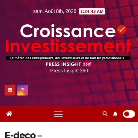
Skip
sam. Août 8th, 2026
1:24:42 AM
to
content
Press Insight 360
E-deco –