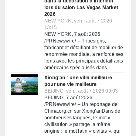
dans la décoration d'intérieur
lors du salon Las Vegas Market
2026
NEW YORK, ven., août 7 2026
13:15
NEW YORK, 7 août 2026
/PRNewswire/ -- Tribesigns,
fabricant et détaillant de mobilier de
renommée mondiale, a renforcé ses
liens avec les principaux détaillants
américains spécialisés dans…
Xiong'an : une ville meilleure
pour une vie meilleure
BEIJING, ven., août 7 2026 09:03
BEIJING, 7 août 2026
/PRNewswire/ -- Un reportage de
China.org.cn sur Xiong'anDans de
nombreuses langues, le mot «
civilisation » partage la même
origine : le mot latin « civitas », qui