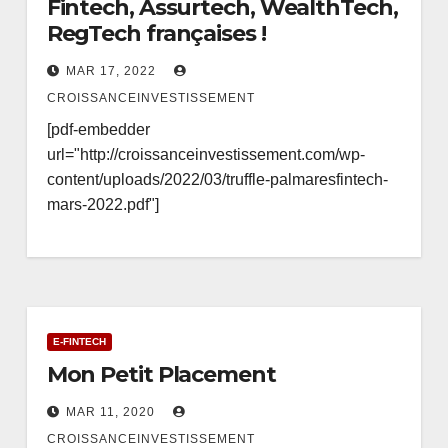
Fintech, Assurtech, WealthTech,
RegTech françaises !
MAR 17, 2022
CROISSANCEINVESTISSEMENT
[pdf-embedder
url="http://croissanceinvestissement.com/wp-
content/uploads/2022/03/truffle-palmaresfintech-
mars-2022.pdf"]
E-FINTECH
Mon Petit Placement
MAR 11, 2020
CROISSANCEINVESTISSEMENT