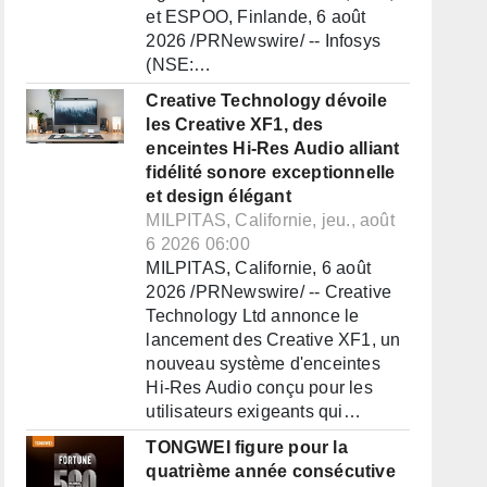
et ESPOO, Finlande, 6 août
2026 /PRNewswire/ -- Infosys
(NSE:…
Creative Technology dévoile
les Creative XF1, des
enceintes Hi-Res Audio alliant
fidélité sonore exceptionnelle
et design élégant
MILPITAS, Californie, jeu., août
6 2026 06:00
MILPITAS, Californie, 6 août
2026 /PRNewswire/ -- Creative
Technology Ltd annonce le
lancement des Creative XF1, un
nouveau système d'enceintes
Hi-Res Audio conçu pour les
utilisateurs exigeants qui…
TONGWEI figure pour la
quatrième année consécutive