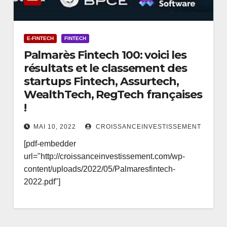
E-FINTECH
FINTECH
Palmarès Fintech 100: voici les
résultats et le classement des
startups Fintech, Assurtech,
WealthTech, RegTech françaises
!
MAI 10, 2022
CROISSANCEINVESTISSEMENT
[pdf-embedder
url="http://croissanceinvestissement.com/wp-
content/uploads/2022/05/Palmaresfintech-
2022.pdf"]