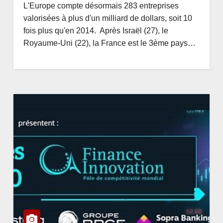
L'Europe compte désormais 283 entreprises
valorisées à plus d'un milliard de dollars, soit 10
fois plus qu'en 2014. Après Israël (27), le
Royaume-Uni (22), la France est le 3ème pays…