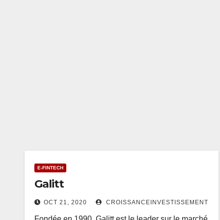
E-FINTECH
Galitt
OCT 21, 2020
CROISSANCEINVESTISSEMENT
Fondée en 1990, Galitt est le leader sur le marché