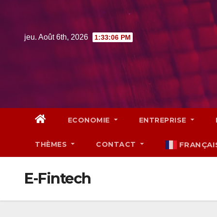
Skip
to
content
jeu. Août 6th, 2026
1:33:07 PM
ECONOMIE
ENTREPRISE
THÈMES
CONTACT
FRANÇAI
E-Fintech