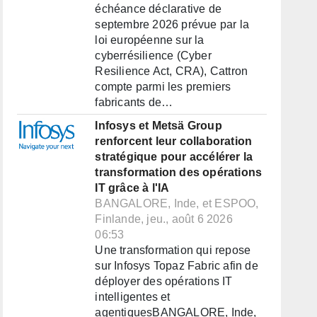
échéance déclarative de
septembre 2026 prévue par la
loi européenne sur la
cyberrésilience (Cyber
Resilience Act, CRA), Cattron
compte parmi les premiers
fabricants de…
Infosys et Metsä Group
renforcent leur collaboration
stratégique pour accélérer la
transformation des opérations
IT grâce à l'IA
BANGALORE, Inde, et ESPOO,
Finlande, jeu., août 6 2026
06:53
Une transformation qui repose
sur Infosys Topaz Fabric afin de
déployer des opérations IT
intelligentes et
agentiquesBANGALORE, Inde,