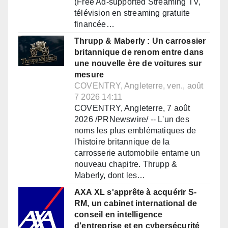
(Free Ad-supported Streaming TV,
télévision en streaming gratuite
financée…
Thrupp & Maberly : Un carrossier
britannique de renom entre dans
une nouvelle ère de voitures sur
mesure
COVENTRY, Angleterre, ven., août
7 2026 14:11
COVENTRY, Angleterre, 7 août
2026 /PRNewswire/ -- L'un des
noms les plus emblématiques de
l'histoire britannique de la
carrosserie automobile entame un
nouveau chapitre. Thrupp &
Maberly, dont les…
AXA XL s'apprête à acquérir S-
RM, un cabinet international de
conseil en intelligence
d'entreprise et en cybersécurité