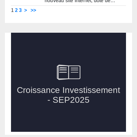
nouveau site Internet, doté de…
1
2
3
>
>>