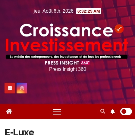
Skip
jeu. Août 6th, 2026
6:32:30 AM
to
content
Press Insight 360
E-Luxe