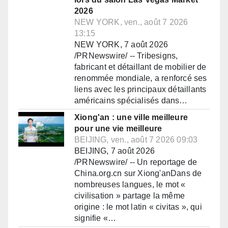
2026
NEW YORK, ven., août 7 2026
13:15
NEW YORK, 7 août 2026
/PRNewswire/ -- Tribesigns,
fabricant et détaillant de mobilier de
renommée mondiale, a renforcé ses
liens avec les principaux détaillants
américains spécialisés dans…
Xiong'an : une ville meilleure
pour une vie meilleure
BEIJING, ven., août 7 2026 09:03
BEIJING, 7 août 2026
/PRNewswire/ -- Un reportage de
China.org.cn sur Xiong'anDans de
nombreuses langues, le mot «
civilisation » partage la même
origine : le mot latin « civitas », qui
signifie «…