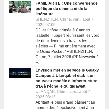
FAMILIARITÉ : Une convergence
poétique du cinéma et de la
littérature
SHENZHEN, Chine, ven., août 7
2026 07:00
DJI et l'icône primée à Cannes
Isabelle Huppert réunissent les voix
de deux femmes à travers les
siècles — Filmé entièrement avec
le Osmo Pocket 4PSHENZHEN,
Chine, 7 juillet 2026 /PRNewswire/
--…
Envision met en service le Galaxy
Campus à Ulanqab et établit un
nouveau modèle d'infrastructure
d'IA à l'échelle du gigawatt
ULANQAB, Chine, ven., août 7
2026 03:13
Abritant le plus grand bâtiment au
monde dédié exclusivement à un