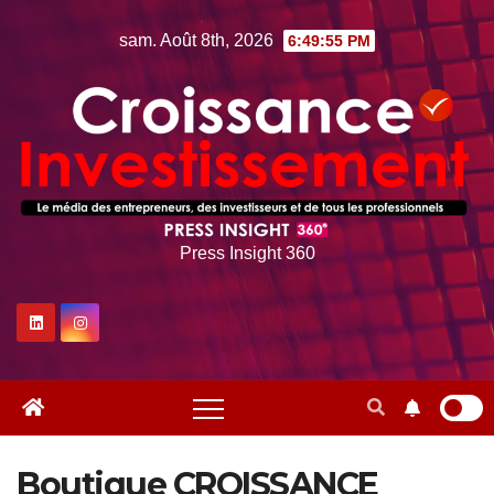
Skip
sam. Août 8th, 2026
6:49:57 PM
to
content
Press Insight 360
Boutique CROISSANCE