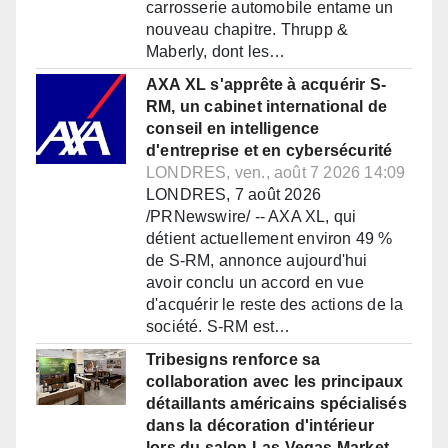
carrosserie automobile entame un
nouveau chapitre. Thrupp &
Maberly, dont les…
AXA XL s'apprête à acquérir S-
RM, un cabinet international de
conseil en intelligence
d'entreprise et en cybersécurité
LONDRES, ven., août 7 2026 14:09
LONDRES, 7 août 2026
/PRNewswire/ -- AXA XL, qui
détient actuellement environ 49 %
de S-RM, annonce aujourd'hui
avoir conclu un accord en vue
d'acquérir le reste des actions de la
société. S-RM est…
Tribesigns renforce sa
collaboration avec les principaux
détaillants américains spécialisés
dans la décoration d'intérieur
lors du salon Las Vegas Market