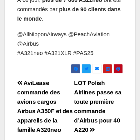
À ce jour,
plus de 7 000 A321neo
ont été
commandés par
plus de 90 clients dans
le monde
.
@AllNipponAirways @PeachAviation
@Airbus
#A321neo #A321XLR #PAS25
Navigation
AviLease
LOT Polish
de
commande des
Airlines passe sa
avions cargos
toute première
l’article
Airbus A350F et des
commande
appareils de la
d’Airbus pour 40
famille A320neo
A220