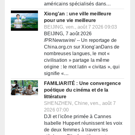
américains spécialisés dans…
Xiong'an : une ville meilleure
pour une vie meilleure
BEIJING, ven., août 7 2026 09:03
BEIJING, 7 août 2026
/PRNewswire/ -- Un reportage de
China.org.cn sur Xiong'anDans de
nombreuses langues, le mot «
civilisation » partage la même
origine : le mot latin « civitas », qui
signifie «…
FAMILIARITÉ : Une convergence
poétique du cinéma et de la
littérature
SHENZHEN, Chine, ven., août 7
2026 07:00
DJI et l'icône primée à Cannes
Isabelle Huppert réunissent les voix
de deux femmes à travers les