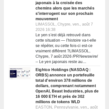
japonais à la croisée des
chemins alors que les marchés
s'interrogent sur son prochain
mouvement
LIMASSOL, Chypre, ven., août 7
2026 16:38
Le yen s'est déjà retrouvé dans
cette situation — l'histoire va-t-elle
se répéter, ou cette fois-ci est-ce
vraiment différent ?LIMASSOL,
Chypre, 7 août 2026 /PRNewswire/
-- Le yen japonais reste au…
Eightco Holdings (NASDAQ :
ORBS) annonce un portefeuille
total d'environ 378 millions de
dollars, comprenant notamment
OpenAI, Beast Industries, plus de
16 000 ETH et près de 302
millions de tokens WLD
EASTON, Pennsylvanie, ven., août