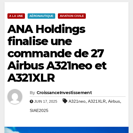
A LA UNE
AÉRONAUTIQUE
AVIATION CIVILE
ANA Holdings
finalise une
commande de 27
Airbus A321neo et
A321XLR
By
CroissanceInvestissement
,
,
,
A321neo
A321XLR
Airbus
JUIN 17, 2025
SIAE2025