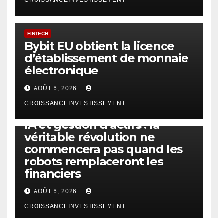
FINTECH
Bybit EU obtient la licence
d’établissement de monnaie
électronique
AOÛT 6, 2026
CROISSANCEINVESTISSEMENT
IA
TECHNOLOGIE
IA et gestion d’actifs : la
véritable révolution ne
commencera pas quand les
robots remplaceront les
financiers
AOÛT 6, 2026
CROISSANCEINVESTISSEMENT