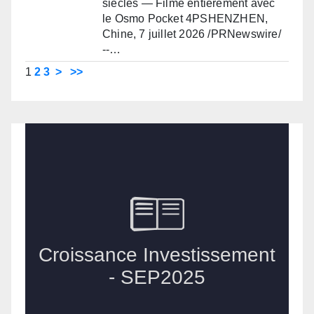
siècles — Filmé entièrement avec
le Osmo Pocket 4PSHENZHEN,
Chine, 7 juillet 2026 /PRNewswire/
--…
1
2
3
>
>>